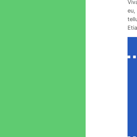
Viv
eu,
tel
Eti