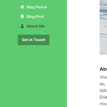
(current)
Blog Home
Blog Post
About Me
Get in Touch
Ab
Viv
eu,
tel
Eti
rho