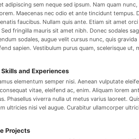
t adipiscing sem neque sed ipsum. Nam quam nunc, bla
 lorem. Maecenas nec odio et ante tincidunt tempus. D
enatis faucibus. Nullam quis ante. Etiam sit amet orci
. Sed fringilla mauris sit amet nibh. Donec sodales sa
endum sodales, augue velit cursus nunc, quis gravida
ifend sapien. Vestibulum purus quam, scelerisque ut, 
Skills and Experiences
amus elementum semper nisi. Aenean vulputate eleifend
 consequat vitae, eleifend ac, enim. Aliquam lorem ante
lus. Phasellus viverra nulla ut metus varius laoreet. Q
am ultricies nisi vel augue. Curabitur ullamcorper ultrici
e Projects