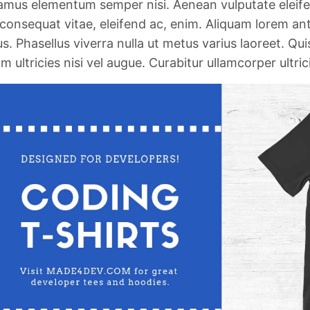
amus elementum semper nisi. Aenean vulputate eleifend
 consequat vitae, eleifend ac, enim. Aliquam lorem ante
lus. Phasellus viverra nulla ut metus varius laoreet. Q
am ultricies nisi vel augue. Curabitur ullamcorper ultrici