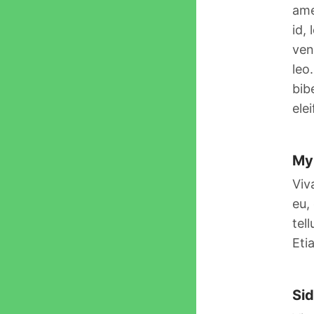
ame
id,
ven
leo
bib
ele
My 
Viv
eu,
tel
Eti
Sid