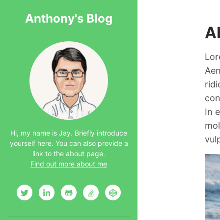
Anthony's Blog
A
Lor
Aen
rid
con
In 
mol
Hi, my name is Jay. Briefly introduce
vul
yourself here. You can also provide a
link to the about page.
Find out more about me